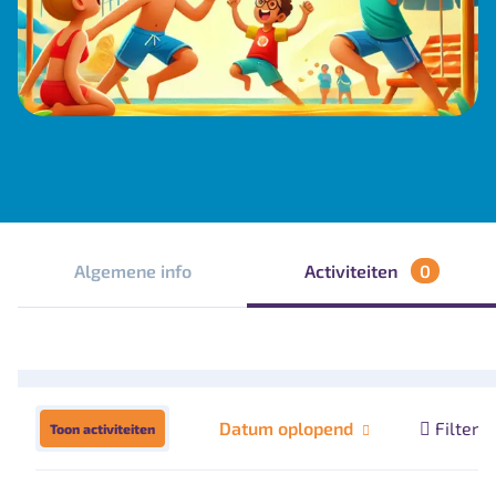
Algemene info
Activiteiten
0
Datum oplopend
Filter
Toon activiteiten