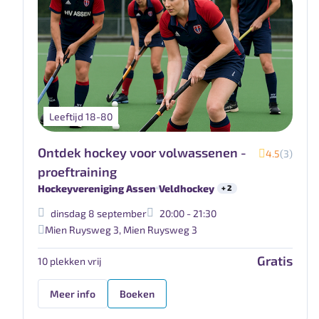
Leeftijd 18-80
Ontdek hockey voor volwassenen -
4.5
(3)
proeftraining
Hockeyvereniging Assen
Veldhockey
+ 2
dinsdag 8 september
20:00 - 21:30
Mien Ruysweg 3
,
Mien Ruysweg 3
Gratis
10 plekken vrij
Meer info
Boeken