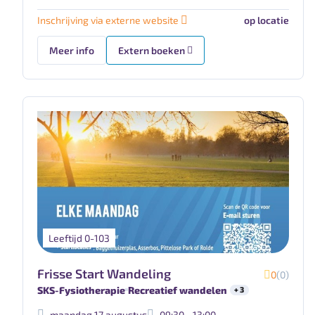
Inschrijving via externe website
op locatie
Meer info
Extern boeken
Leeftijd 0-103
Frisse Start Wandeling
0
(0)
SKS-Fysiotherapie
Recreatief wandelen
+ 3
maandag 17 augustus
09:30 - 13:00