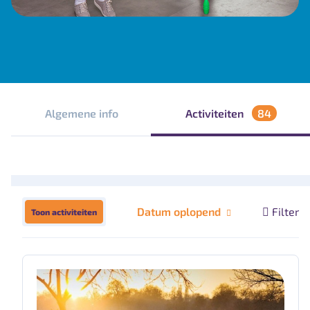
Algemene info
Activiteiten
84
Datum oplopend
Filter
Toon activiteiten