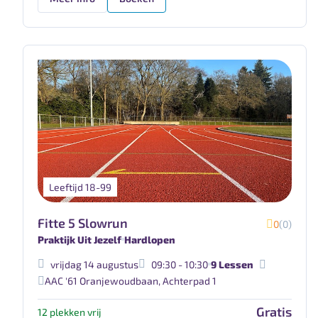
Leeftijd 18-99
Fitte 5 Slowrun
0
(0)
Praktijk Uit Jezelf
Hardlopen
vrijdag 14 augustus
09:30 - 10:30
9 Lessen
AAC '61 Oranjewoudbaan
,
Achterpad 1
Gratis
12 plekken vrij