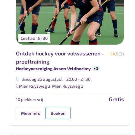
Leeftijd 18-80
Ontdek hockey voor volwassenen -
4.5
(3)
proeftraining
Hockeyvereniging Assen
Veldhockey
+ 2
dinsdag 25 augustus
20:00 - 21:30
Mien Ruysweg 3
,
Mien Ruysweg 3
Gratis
10 plekken vrij
Meer info
Boeken