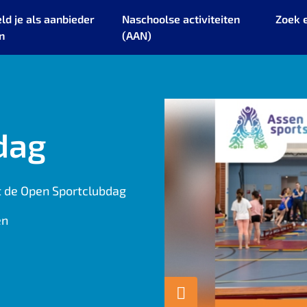
ld je als aanbieder
Naschoolse activiteiten
Zoek 
n
(AAN)
dag
t de Open Sportclubdag
en