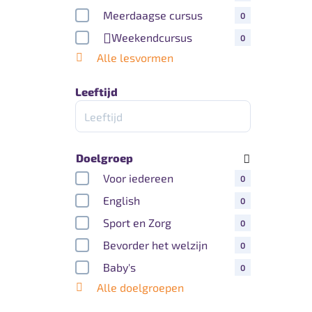
Meerdaagse cursus
0
Weekendcursus
0
Alle lesvormen
Leeftijd
Doelgroep
Voor iedereen
0
English
0
Sport en Zorg
0
Bevorder het welzijn
0
Baby's
0
Alle doelgroepen