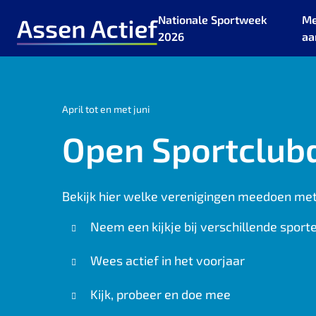
Nationale Sportweek
Me
2026
aa
Ga naar de homepage van Assen Actief
April tot en met juni
Open Sportclub
Bekijk hier welke verenigingen meedoen me
Neem een kijkje bij verschillende sport
Wees actief in het voorjaar
Kijk, probeer en doe mee