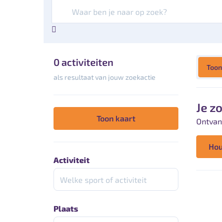
Zoekterm
0 activiteiten
Toon
als resultaat van jouw zoekactie
Je z
Toon kaart
Ontvan
Hou
Activiteit
Zoeken op sport of activiteit
Plaats
Zoeken op plaats of postcode