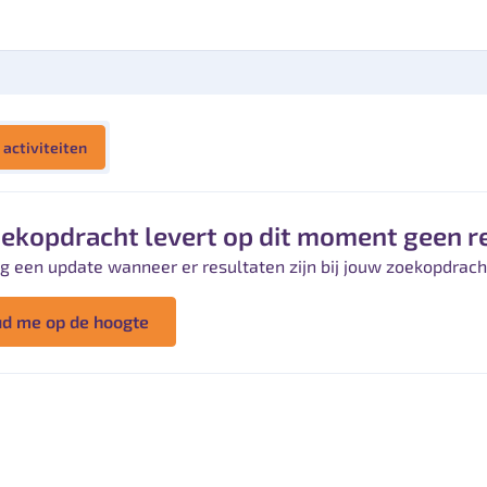
 activiteiten
oekopdracht levert op dit moment geen r
g een update wanneer er resultaten zijn bij jouw zoekopdrach
d me op de hoogte