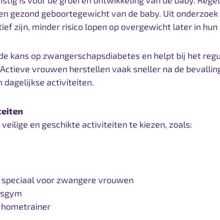
stig is voor de groei en ontwikkeling van de baby. Reg
en gezond geboortegewicht van de baby. Uit onderzoek b
ef zijn, minder risico lopen op overgewicht later in hun
de kans op zwangerschapsdiabetes en helpt bij het reg
 Actieve vrouwen herstellen vaak sneller na de bevallin
dagelijkse activiteiten.
teiten
 veilige en geschikte activiteiten te kiezen, zoals:
s speciaal voor zwangere vrouwen
psgym
n hometrainer