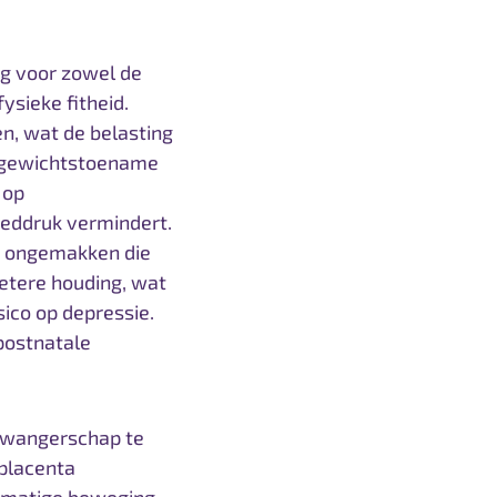
ng voor zowel de
ysieke fitheid.
n, wat de belasting
e gewichtstoename
 op
eddruk vermindert.
re ongemakken die
etere houding, wat
sico op depressie.
 postnatale
 zwangerschap te
placenta