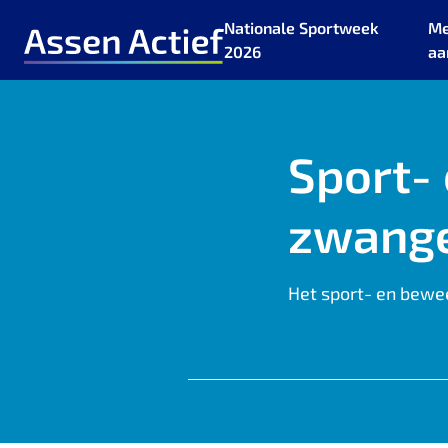
Nationale Sportweek
Me
2026
aa
Ga naar de homepage van Assen Actief
Sport-
zwang
Het sport- en bew