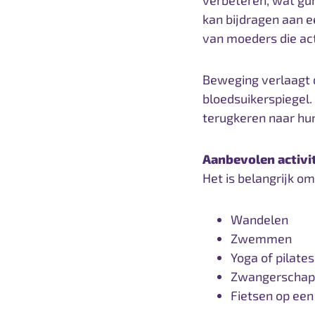
verbeteren, wat gun
kan bijdragen aan e
van moeders die acti
Beweging verlaagt 
bloedsuikerspiegel.
terugkeren naar hun 
Aanbevolen activi
Het is belangrijk om
Wandelen
Zwemmen
Yoga of pilate
Zwangerscha
Fietsen op ee