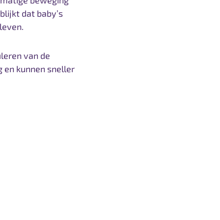
elmatige beweging
lijkt dat baby’s
 leven.
uleren van de
g en kunnen sneller