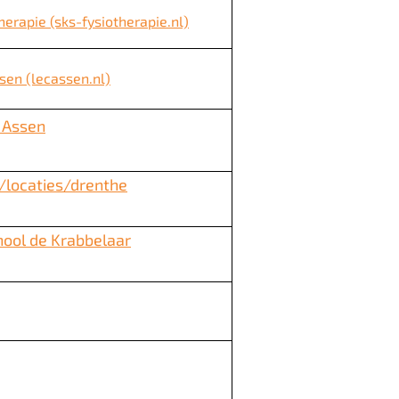
erapie (sks-fysiotherapie.nl)
sen (lecassen.nl)
 Assen
locaties/drenthe
ol de Krabbelaar