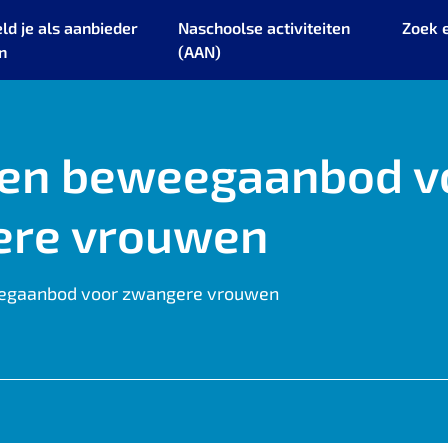
ld je als aanbieder
Naschoolse activiteiten
Zoek 
n
(AAN)
 en beweegaanbod v
ere vrouwen
eegaanbod voor zwangere vrouwen