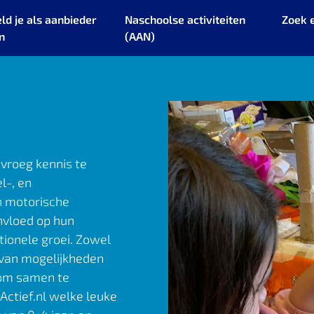
ld je als aanbieder
Naschoolse activiteiten
Zoek 
n
(AAN)
 vroeg kennis te
l-, en
un motorische
nvloed op hun
tionele groei. Zowel
l van mogelijkheden
 om samen te
Actief.nl welke leuke