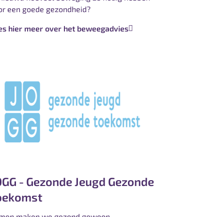
or een goede gezondheid?
es hier meer over het beweegadvies
OGG - Gezonde Jeugd Gezonde
oekomst
men maken we gezond gewoon.