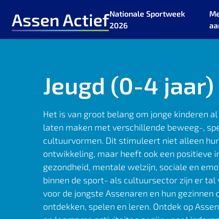
Nationale Sportweek
Me
2026
aa
Ga naar de homepage van Assen Actief
Jeugd (0-4 jaar)
Het is van groot belang om jonge kinderen al
laten maken met verschillende beweeg-, spe
cultuurvormen. Dit stimuleert niet alleen h
ontwikkeling, maar heeft ook een positieve i
gezondheid, mentale welzijn, sociale en emo
binnen de sport- als cultuursector zijn er ta
voor de jongste Assenaren en hun gezinnen
ontdekken, spelen en leren. Ontdek op Assen