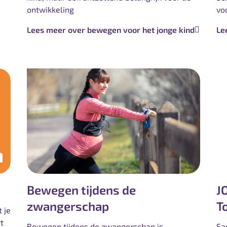
ontwikkeling
vo
Lees meer over bewegen voor het jonge kind
Le
Bewegen tijdens de
J
zwangerschap
T
 je
t
Bewegen tijdens de zwangerschap is
Sa